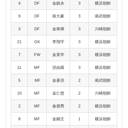
4
DF
金鎮永
3
横浜朝鮮
9
DF
南大豪
3
南武朝鮮
3
DF
金将輝
3
川崎朝鮮
21
GK
李翔宇
3
横浜朝鮮
7
FW
金英学
3
横浜朝鮮
11
MF
洪由羅
3
横浜朝鮮
5
MF
金蒼洪
2
南武朝鮮
10
MF
金仁悠
2
川崎朝鮮
2
MF
兪朋秀
2
横浜朝鮮
8
MF
金鎭主
1
横浜朝鮮