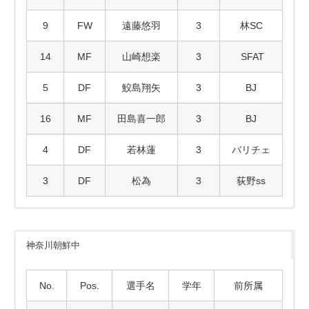
9
FW
遠藤悠羽
3
林SC
14
MF
山崎想楽
3
SFAT
5
DF
鮫島翔矢
3
BJ
16
MF
田島喜一郎
3
BJ
4
DF
若林蓮
3
バリチェ
3
DF
松為
3
荻野ss
神奈川朝鮮中
No.
Pos.
選手名
学年
前所属