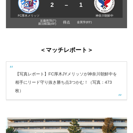
2
–
1
FC厚木メリッソ
神奈川朝鮮中
近藤悠羽(7′)
得点
金英学(65′)
姫治航陽(48′)
＜マッチレポート＞
【写真レポート】FC厚木JYメリッソが神奈川朝鮮中を
相手にリード守り抜き勝ち点3つかむ！（写真：473
枚）