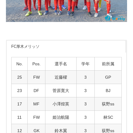
FC厚木メリッソ
No.
Pos.
選手名
学年
前所属
25
FW
近藤櫂
3
GP
23
DF
菅原寛大
3
BJ
17
MF
小澤煌英
3
荻野ss
11
FW
姫治航陽
3
林SC
12
GK
鈴木翼
3
荻野ss